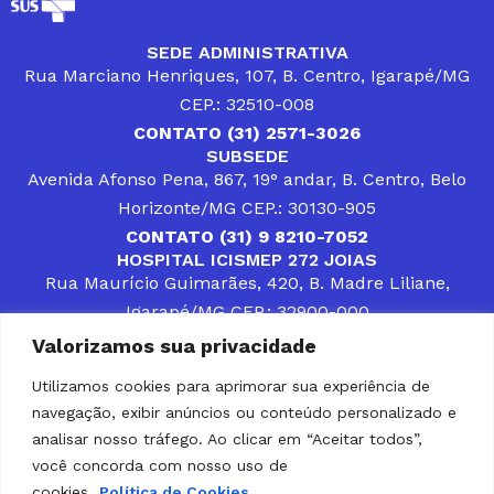
SEDE ADMINISTRATIVA
Rua Marciano Henriques, 107, B. Centro, Igarapé/MG
CEP.: 32510-008
CONTATO (31) 2571-3026
SUBSEDE
Avenida Afonso Pena, 867, 19° andar, B. Centro, Belo
Horizonte/MG CEP.: 30130-905
CONTATO (31) 9 8210-7052
HOSPITAL ICISMEP 272 JOIAS
Rua Maurício Guimarães, 420, B. Madre Liliane,
Igarapé/MG CEP.: 32900-000
CONTATOS (31) 3512-4400 ou (31) 9 8309-8660
Valorizamos sua privacidade
DESENVOLVER SOLUÇÕES, AÇÕES E SERVIÇOS
PÚBLICOS QUE COMPLEMENTEM A ASSISTÊNCIA À
Utilizamos cookies para aprimorar sua experiência de
POPULAÇÃO DA REGIÃO EM QUE ATUA, SENDO
navegação, exibir anúncios ou conteúdo personalizado e
PARCEIRO DOS MUNICÍPIOS CONSORCIADOS NA
SOLUÇÃO DE DIFICULDADES ENFRENTADAS POR
analisar nosso tráfego. Ao clicar em “Aceitar todos”,
GESTORES MUNICIPAIS, É O COMPROMISSO DO
você concorda com nosso uso de
ICISMEP.
cookies.
Política de Cookies