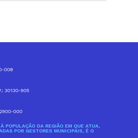
10-008
P.: 30130-905
32900-000
À POPULAÇÃO DA REGIÃO EM QUE ATUA,
DAS POR GESTORES MUNICIPAIS, É O