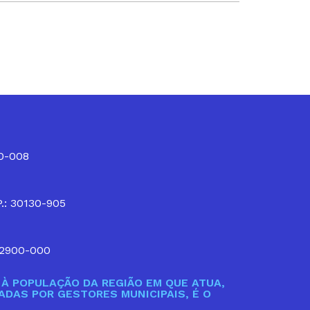
10-008
P.: 30130-905
32900-000
À POPULAÇÃO DA REGIÃO EM QUE ATUA,
DAS POR GESTORES MUNICIPAIS, É O