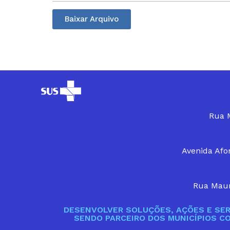
Baixar Arquivo
Rua M
Avenida Afon
Rua Maur
DESENVOLVER SOLUÇÕES, AÇÕES E SER
SENDO PARCEIRO DOS MUNICÍPIOS C