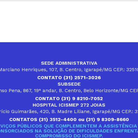
SEDE ADMINISTRATIVA
arciano Henriques, 107, B. Centro, Igarapé/MG CEP.: 325
CONTATO (31) 2571-3026
SUBSEDE
so Pena, 867, 19° andar, B. Centro, Belo Horizonte/MG CE
CONTATO (31) 9 8210-7052
HOSPITAL ICISMEP 272 JOIAS
ício Guimarães, 420, B. Madre Liliane, Igarapé/MG CEP.: 
CONTATOS (31) 3512-4400 ou (31) 9 8309-8660
VIÇOS PÚBLICOS QUE COMPLEMENTEM A ASSISTÊNCIA 
ONSORCIADOS NA SOLUÇÃO DE DIFICULDADES ENFRENTA
COMPROMISSO DO ICISMEP.