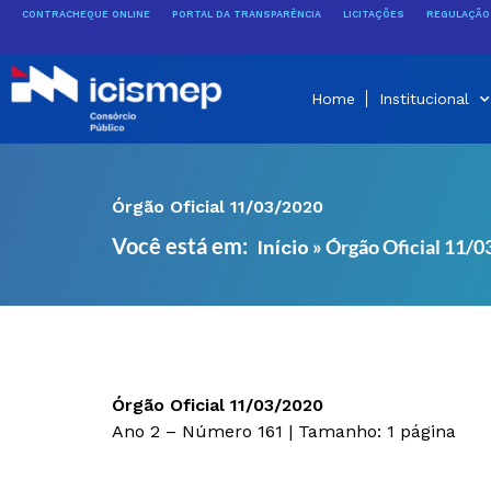
Ir
CONTRACHEQUE ONLINE
PORTAL DA TRANSPARÊNCIA
LICITAÇÕES
REGULAÇÃO 
para
o
conteúdo
Home
Institucional
Órgão Oficial 11/03/2020
Você está em:
»
Órgão Oficial 11/
Início
Órgão Oficial 11/03/2020
Ano 2 – Número 161 | Tamanho: 1 página