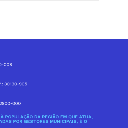
10-008
P.: 30130-905
32900-000
À POPULAÇÃO DA REGIÃO EM QUE ATUA,
DAS POR GESTORES MUNICIPAIS, É O