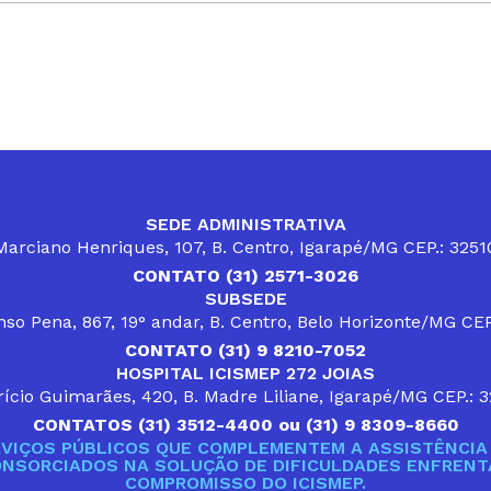
SEDE ADMINISTRATIVA
arciano Henriques, 107, B. Centro, Igarapé/MG CEP.: 325
CONTATO (31) 2571-3026
SUBSEDE
so Pena, 867, 19° andar, B. Centro, Belo Horizonte/MG CE
CONTATO (31) 9 8210-7052
HOSPITAL ICISMEP 272 JOIAS
ício Guimarães, 420, B. Madre Liliane, Igarapé/MG CEP.: 
CONTATOS (31) 3512-4400 ou (31) 9 8309-8660
VIÇOS PÚBLICOS QUE COMPLEMENTEM A ASSISTÊNCIA 
ONSORCIADOS NA SOLUÇÃO DE DIFICULDADES ENFRENTA
COMPROMISSO DO ICISMEP.