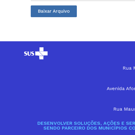
Baixar Arquivo
Rua M
Avenida Afon
Rua Maur
DESENVOLVER SOLUÇÕES, AÇÕES E SER
SENDO PARCEIRO DOS MUNICÍPIOS C