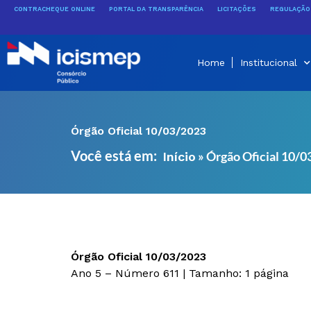
Ir
CONTRACHEQUE ONLINE
PORTAL DA TRANSPARÊNCIA
LICITAÇÕES
REGULAÇÃO 
para
o
conteúdo
Home
Institucional
Órgão Oficial 10/03/2023
Você está em:
»
Órgão Oficial 10/
Início
Órgão Oficial 10/03/2023
Ano 5 – Número 611 | Tamanho: 1 página