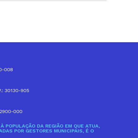
10-008
P.: 30130-905
32900-000
À POPULAÇÃO DA REGIÃO EM QUE ATUA,
DAS POR GESTORES MUNICIPAIS, É O