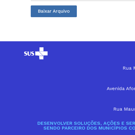
Baixar Arquivo
Rua M
Avenida Afon
Rua Maur
DESENVOLVER SOLUÇÕES, AÇÕES E SER
SENDO PARCEIRO DOS MUNICÍPIOS C