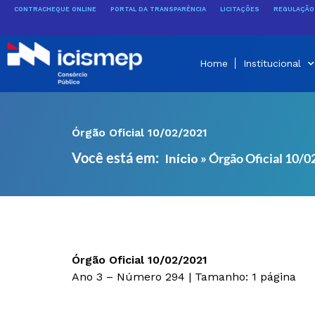
Ir
CONTRACHEQUE ONLINE
PORTAL DA TRANSPARÊNCIA
LICITAÇÕES
REGULAÇÃO 
para
o
conteúdo
Home
Institucional
Órgão Oficial 10/02/2021
Você está em:
»
Órgão Oficial 10/
Início
Órgão Oficial 10/02/2021
Ano 3 – Número 294 | Tamanho: 1 página