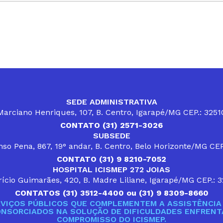
SEDE ADMINISTRATIVA
arciano Henriques, 107, B. Centro, Igarapé/MG CEP.: 325
CONTATO (31) 2571-3026
SUBSEDE
so Pena, 867, 19° andar, B. Centro, Belo Horizonte/MG CE
CONTATO (31) 9 8210-7052
HOSPITAL ICISMEP 272 JOIAS
ício Guimarães, 420, B. Madre Liliane, Igarapé/MG CEP.: 
CONTATOS (31) 3512-4400 ou (31) 9 8309-8660
VIÇOS PÚBLICOS QUE COMPLEMENTEM A ASSISTÊNCIA 
ONSORCIADOS NA SOLUÇÃO DE DIFICULDADES ENFRENTA
COMPROMISSO DO ICISMEP.