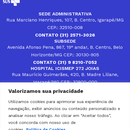
SEDE ADMINISTRATIVA
Rua Marciano Henriques, 107, B. Centro, Igarapé/MG
CEP.: 32510-008
CONTATO (31) 2571-3026
SUBSEDE
Avenida Afonso Pena, 867, 19° andar, B. Centro, Belo
Horizonte/MG CEP.: 30130-905
CONTATO (31) 9 8210-7052
HOSPITAL ICISMEP 272 JOIAS
Rua Maurício Guimarães, 420, B. Madre Liliane,
Igarapé/MG CEP.: 32900-000
CONTATOS (31) 3512-4400 ou (31) 9 8309-8660
Valorizamos sua privacidade
DESENVOLVER SOLUÇÕES, AÇÕES E SERVIÇOS
PÚBLICOS QUE COMPLEMENTEM A ASSISTÊNCIA À
Utilizamos cookies para aprimorar sua experiência de
POPULAÇÃO DA REGIÃO EM QUE ATUA, SENDO
navegação, exibir anúncios ou conteúdo personalizado e
PARCEIRO DOS MUNICÍPIOS CONSORCIADOS NA
SOLUÇÃO DE DIFICULDADES ENFRENTADAS POR
analisar nosso tráfego. Ao clicar em “Aceitar todos”,
GESTORES MUNICIPAIS, É O COMPROMISSO DO
você concorda com nosso uso de
ICISMEP.
cookies.
Política de Cookies