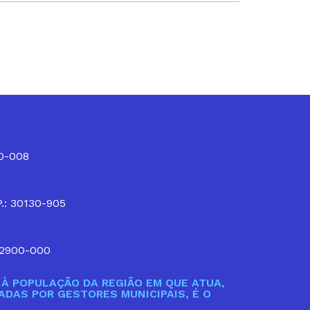
10-008
P.: 30130-905
32900-000
À POPULAÇÃO DA REGIÃO EM QUE ATUA,
DAS POR GESTORES MUNICIPAIS, É O