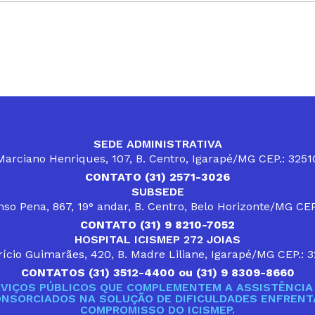
SEDE ADMINISTRATIVA
arciano Henriques, 107, B. Centro, Igarapé/MG CEP.: 325
CONTATO (31) 2571-3026
SUBSEDE
so Pena, 867, 19° andar, B. Centro, Belo Horizonte/MG CE
CONTATO (31) 9 8210-7052
HOSPITAL ICISMEP 272 JOIAS
ício Guimarães, 420, B. Madre Liliane, Igarapé/MG CEP.: 
CONTATOS (31) 3512-4400 ou (31) 9 8309-8660
VIÇOS PÚBLICOS QUE COMPLEMENTEM A ASSISTÊNCIA 
ONSORCIADOS NA SOLUÇÃO DE DIFICULDADES ENFRENTA
COMPROMISSO DO ICISMEP.