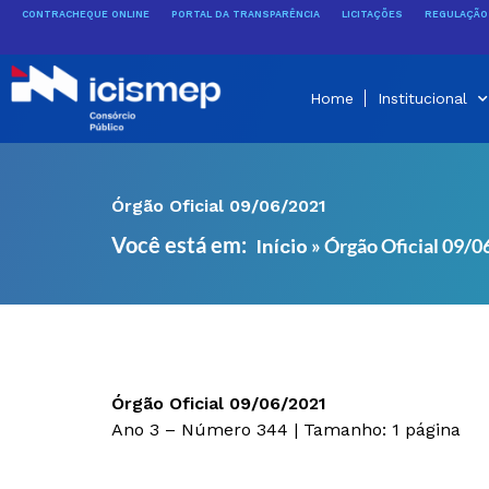
Ir
CONTRACHEQUE ONLINE
PORTAL DA TRANSPARÊNCIA
LICITAÇÕES
REGULAÇÃO 
para
o
conteúdo
Home
Institucional
Órgão Oficial 09/06/2021
Você está em:
»
Órgão Oficial 09/
Início
Órgão Oficial 09/06/2021
Ano 3 – Número 344 | Tamanho: 1 página