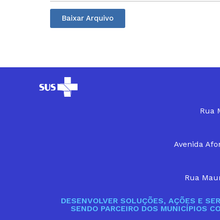
Baixar Arquivo
Rua M
Avenida Afon
Rua Maur
DESENVOLVER SOLUÇÕES, AÇÕES E SER
SENDO PARCEIRO DOS MUNICÍPIOS C