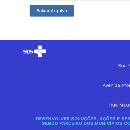
Baixar Arquivo
Rua M
Avenida Afon
Rua Maur
DESENVOLVER SOLUÇÕES, AÇÕES E SER
SENDO PARCEIRO DOS MUNICÍPIOS C