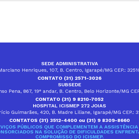
SEDE ADMINISTRATIVA
arciano Henriques, 107, B. Centro, Igarapé/MG CEP.: 325
CONTATO (31) 2571-3026
SUBSEDE
so Pena, 867, 19° andar, B. Centro, Belo Horizonte/MG CE
CONTATO (31) 9 8210-7052
HOSPITAL ICISMEP 272 JOIAS
ício Guimarães, 420, B. Madre Liliane, Igarapé/MG CEP.: 
CONTATOS (31) 3512-4400 ou (31) 9 8309-8660
VIÇOS PÚBLICOS QUE COMPLEMENTEM A ASSISTÊNCIA 
ONSORCIADOS NA SOLUÇÃO DE DIFICULDADES ENFRENTA
COMPROMISSO DO ICISMEP.