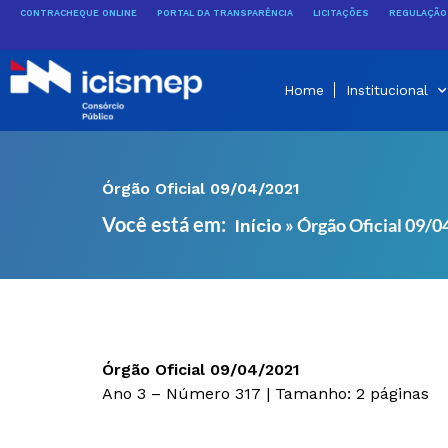
Ir
CONTRACHEQUE ONLINE
PORTAL DA TRANSPARÊNCIA
LICITAÇÕES
REGULAÇÃO 
para
o
conteúdo
Home
Institucional
Órgão Oficial 09/04/2021
Você está em:
»
Órgão Oficial 09/
Início
Órgão Oficial 09/04/2021
Ano 3 – Número 317 | Tamanho: 2 páginas