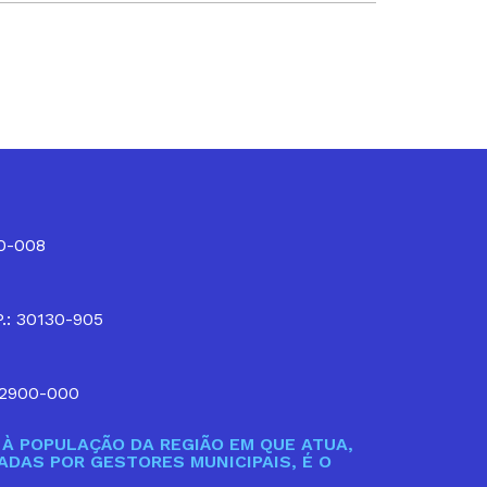
10-008
P.: 30130-905
32900-000
À POPULAÇÃO DA REGIÃO EM QUE ATUA,
DAS POR GESTORES MUNICIPAIS, É O