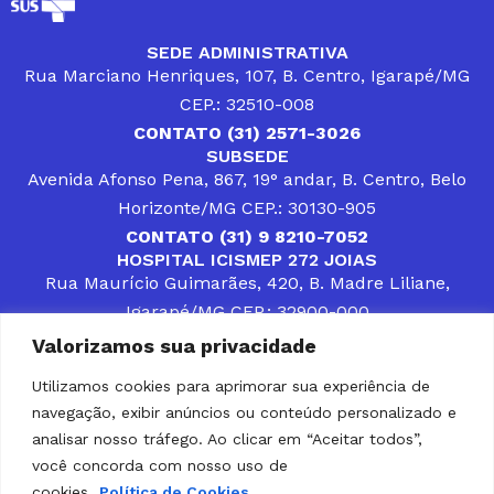
SEDE ADMINISTRATIVA
Rua Marciano Henriques, 107, B. Centro, Igarapé/MG
CEP.: 32510-008
CONTATO (31) 2571-3026
SUBSEDE
Avenida Afonso Pena, 867, 19° andar, B. Centro, Belo
Horizonte/MG CEP.: 30130-905
CONTATO (31) 9 8210-7052
HOSPITAL ICISMEP 272 JOIAS
Rua Maurício Guimarães, 420, B. Madre Liliane,
Igarapé/MG CEP.: 32900-000
CONTATOS (31) 3512-4400 ou (31) 9 8309-8660
Valorizamos sua privacidade
DESENVOLVER SOLUÇÕES, AÇÕES E SERVIÇOS
PÚBLICOS QUE COMPLEMENTEM A ASSISTÊNCIA À
Utilizamos cookies para aprimorar sua experiência de
POPULAÇÃO DA REGIÃO EM QUE ATUA, SENDO
navegação, exibir anúncios ou conteúdo personalizado e
PARCEIRO DOS MUNICÍPIOS CONSORCIADOS NA
SOLUÇÃO DE DIFICULDADES ENFRENTADAS POR
analisar nosso tráfego. Ao clicar em “Aceitar todos”,
GESTORES MUNICIPAIS, É O COMPROMISSO DO
você concorda com nosso uso de
ICISMEP.
cookies.
Política de Cookies