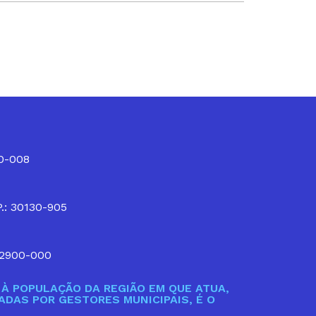
10-008
P.: 30130-905
32900-000
À POPULAÇÃO DA REGIÃO EM QUE ATUA,
DAS POR GESTORES MUNICIPAIS, É O