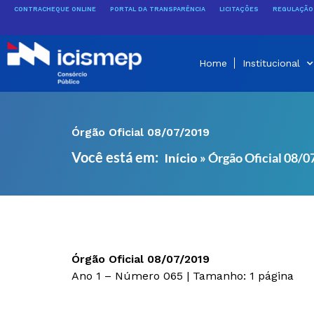
Ir
CONTRACHEQUE ONLINE
PORTAL DA TRANSPARÊNCIA
LICITAÇÕES
REGULAÇÃO 
para
o
conteúdo
Home
Institucional
Órgão Oficial 08/07/2019
Você está em:
»
Órgão Oficial 08/
Início
Órgão Oficial 08/07/2019
Ano 1 – Número 065 | Tamanho: 1 página