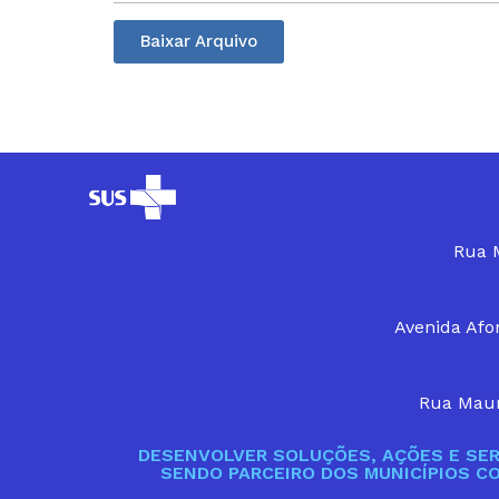
Baixar Arquivo
Rua M
Avenida Afon
Rua Maur
DESENVOLVER SOLUÇÕES, AÇÕES E SER
SENDO PARCEIRO DOS MUNICÍPIOS C