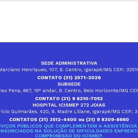
SEDE ADMINISTRATIVA
arciano Henriques, 107, B. Centro, Igarapé/MG CEP.: 325
CONTATO (31) 2571-3026
SUBSEDE
so Pena, 867, 19° andar, B. Centro, Belo Horizonte/MG CE
CONTATO (31) 9 8210-7052
HOSPITAL ICISMEP 272 JOIAS
ício Guimarães, 420, B. Madre Liliane, Igarapé/MG CEP.: 
CONTATOS (31) 3512-4400 ou (31) 9 8309-8660
VIÇOS PÚBLICOS QUE COMPLEMENTEM A ASSISTÊNCIA 
ONSORCIADOS NA SOLUÇÃO DE DIFICULDADES ENFRENTA
COMPROMISSO DO ICISMEP.