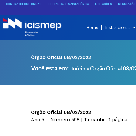
Ir
CONTRACHEQUE ONLINE
PORTAL DA TRANSPARÊNCIA
LICITAÇÕES
REGULAÇÃO 
para
o
conteúdo
Home
Institucional
Órgão Oficial 08/02/2023
Você está em:
»
Órgão Oficial 08/
Início
Órgão Oficial 08/02/2023
Ano 5 – Número 598 | Tamanho: 1 página