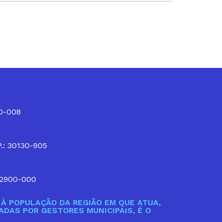
10-008
P.: 30130-905
32900-000
À POPULAÇÃO DA REGIÃO EM QUE ATUA,
DAS POR GESTORES MUNICIPAIS, É O