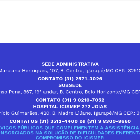
SEDE ADMINISTRATIVA
arciano Henriques, 107, B. Centro, Igarapé/MG CEP.: 325
CONTATO (31) 2571-3026
SUBSEDE
so Pena, 867, 19° andar, B. Centro, Belo Horizonte/MG CE
CONTATO (31) 9 8210-7052
HOSPITAL ICISMEP 272 JOIAS
ício Guimarães, 420, B. Madre Liliane, Igarapé/MG CEP.: 
CONTATOS (31) 3512-4400 ou (31) 9 8309-8660
VIÇOS PÚBLICOS QUE COMPLEMENTEM A ASSISTÊNCIA 
ONSORCIADOS NA SOLUÇÃO DE DIFICULDADES ENFRENTA
COMPROMISSO DO ICISMEP.