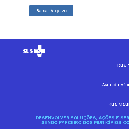
Baixar Arquivo
Rua M
Avenida Afon
Rua Maur
DESENVOLVER SOLUÇÕES, AÇÕES E SER
SENDO PARCEIRO DOS MUNICÍPIOS C