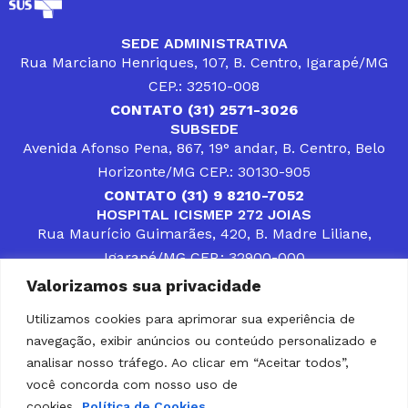
SEDE ADMINISTRATIVA
Rua Marciano Henriques, 107, B. Centro, Igarapé/MG
CEP.: 32510-008
CONTATO (31) 2571-3026
SUBSEDE
Avenida Afonso Pena, 867, 19° andar, B. Centro, Belo
Horizonte/MG CEP.: 30130-905
CONTATO (31) 9 8210-7052
HOSPITAL ICISMEP 272 JOIAS
Rua Maurício Guimarães, 420, B. Madre Liliane,
Igarapé/MG CEP.: 32900-000
CONTATOS (31) 3512-4400 ou (31) 9 8309-8660
Valorizamos sua privacidade
DESENVOLVER SOLUÇÕES, AÇÕES E SERVIÇOS
PÚBLICOS QUE COMPLEMENTEM A ASSISTÊNCIA À
Utilizamos cookies para aprimorar sua experiência de
POPULAÇÃO DA REGIÃO EM QUE ATUA, SENDO
navegação, exibir anúncios ou conteúdo personalizado e
PARCEIRO DOS MUNICÍPIOS CONSORCIADOS NA
SOLUÇÃO DE DIFICULDADES ENFRENTADAS POR
analisar nosso tráfego. Ao clicar em “Aceitar todos”,
GESTORES MUNICIPAIS, É O COMPROMISSO DO
você concorda com nosso uso de
ICISMEP.
cookies.
Política de Cookies