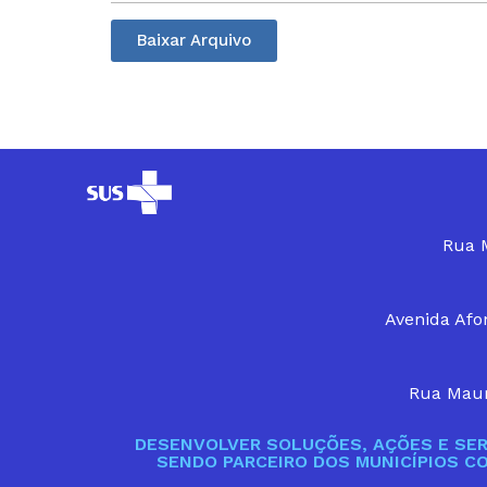
Baixar Arquivo
Rua M
Avenida Afon
Rua Maur
DESENVOLVER SOLUÇÕES, AÇÕES E SER
SENDO PARCEIRO DOS MUNICÍPIOS C