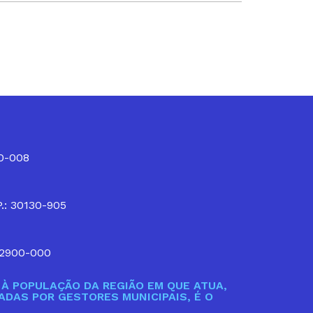
10-008
P.: 30130-905
32900-000
À POPULAÇÃO DA REGIÃO EM QUE ATUA,
DAS POR GESTORES MUNICIPAIS, É O