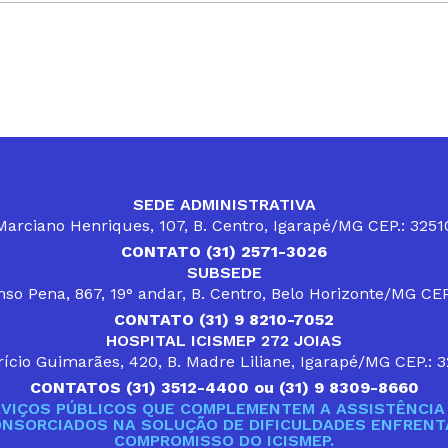
SEDE ADMINISTRATIVA
arciano Henriques, 107, B. Centro, Igarapé/MG CEP.: 325
CONTATO (31) 2571-3026
SUBSEDE
so Pena, 867, 19° andar, B. Centro, Belo Horizonte/MG CE
CONTATO (31) 9 8210-7052
HOSPITAL ICISMEP 272 JOIAS
ício Guimarães, 420, B. Madre Liliane, Igarapé/MG CEP.: 
CONTATOS (31) 3512-4400 ou (31) 9 8309-8660
VIÇOS PÚBLICOS QUE COMPLEMENTEM A ASSISTÊNCIA 
ONSORCIADOS NA SOLUÇÃO DE DIFICULDADES ENFRENTA
COMPROMISSO DO ICISMEP.