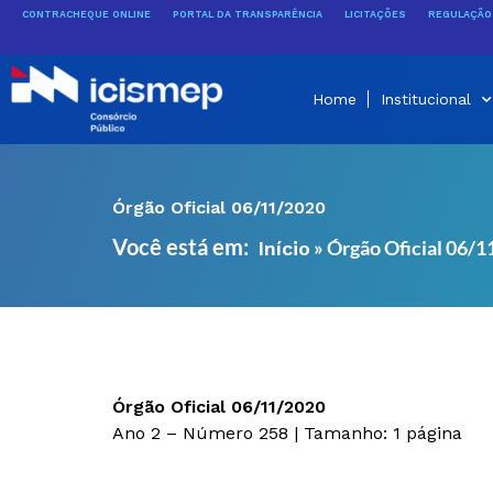
Ir
CONTRACHEQUE ONLINE
PORTAL DA TRANSPARÊNCIA
LICITAÇÕES
REGULAÇÃO 
para
o
conteúdo
Home
Institucional
Órgão Oficial 06/11/2020
Você está em:
»
Órgão Oficial 06/
Início
Órgão Oficial 06/11/2020
Ano 2 – Número 258 | Tamanho: 1 página