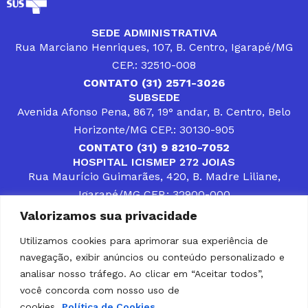
SEDE ADMINISTRATIVA
Rua Marciano Henriques, 107, B. Centro, Igarapé/MG
CEP.: 32510-008
CONTATO (31) 2571-3026
SUBSEDE
Avenida Afonso Pena, 867, 19° andar, B. Centro, Belo
Horizonte/MG CEP.: 30130-905
CONTATO (31) 9 8210-7052
HOSPITAL ICISMEP 272 JOIAS
Rua Maurício Guimarães, 420, B. Madre Liliane,
Igarapé/MG CEP.: 32900-000
CONTATOS (31) 3512-4400 ou (31) 9 8309-8660
Valorizamos sua privacidade
DESENVOLVER SOLUÇÕES, AÇÕES E SERVIÇOS
PÚBLICOS QUE COMPLEMENTEM A ASSISTÊNCIA À
Utilizamos cookies para aprimorar sua experiência de
POPULAÇÃO DA REGIÃO EM QUE ATUA, SENDO
navegação, exibir anúncios ou conteúdo personalizado e
PARCEIRO DOS MUNICÍPIOS CONSORCIADOS NA
SOLUÇÃO DE DIFICULDADES ENFRENTADAS POR
analisar nosso tráfego. Ao clicar em “Aceitar todos”,
GESTORES MUNICIPAIS, É O COMPROMISSO DO
você concorda com nosso uso de
ICISMEP.
cookies.
Política de Cookies