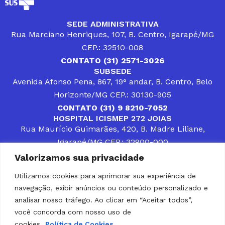
SEDE ADMINISTRATIVA
Rua Marciano Henriques, 107, B. Centro, Igarapé/MG
CEP.: 32510-008
CONTATO (31) 2571-3026
SUBSEDE
Avenida Afonso Pena, 867, 19° andar, B. Centro, Belo
Horizonte/MG CEP.: 30130-905
CONTATO (31) 9 8210-7052
HOSPITAL ICISMEP 272 JOIAS
Rua Maurício Guimarães, 420, B. Madre Liliane,
Igarapé/MG CEP.: 32900-000
CONTATOS (31) 3512-4400 ou (31) 9 8309-8660
Valorizamos sua privacidade
DESENVOLVER SOLUÇÕES, AÇÕES E SERVIÇOS
PÚBLICOS QUE COMPLEMENTEM A ASSISTÊNCIA À
Utilizamos cookies para aprimorar sua experiência de
POPULAÇÃO DA REGIÃO EM QUE ATUA, SENDO
navegação, exibir anúncios ou conteúdo personalizado e
PARCEIRO DOS MUNICÍPIOS CONSORCIADOS NA
SOLUÇÃO DE DIFICULDADES ENFRENTADAS POR
analisar nosso tráfego. Ao clicar em “Aceitar todos”,
GESTORES MUNICIPAIS, É O COMPROMISSO DO
você concorda com nosso uso de
ICISMEP.
cookies.
Política de Cookies