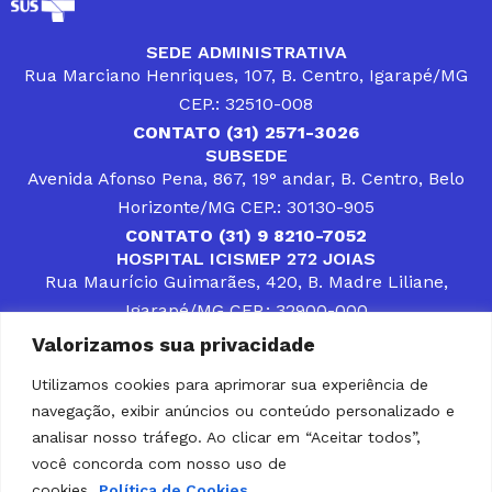
SEDE ADMINISTRATIVA
Rua Marciano Henriques, 107, B. Centro, Igarapé/MG
CEP.: 32510-008
CONTATO (31) 2571-3026
SUBSEDE
Avenida Afonso Pena, 867, 19° andar, B. Centro, Belo
Horizonte/MG CEP.: 30130-905
CONTATO (31) 9 8210-7052
HOSPITAL ICISMEP 272 JOIAS
Rua Maurício Guimarães, 420, B. Madre Liliane,
Igarapé/MG CEP.: 32900-000
CONTATOS (31) 3512-4400 ou (31) 9 8309-8660
Valorizamos sua privacidade
DESENVOLVER SOLUÇÕES, AÇÕES E SERVIÇOS
PÚBLICOS QUE COMPLEMENTEM A ASSISTÊNCIA À
Utilizamos cookies para aprimorar sua experiência de
POPULAÇÃO DA REGIÃO EM QUE ATUA, SENDO
navegação, exibir anúncios ou conteúdo personalizado e
PARCEIRO DOS MUNICÍPIOS CONSORCIADOS NA
SOLUÇÃO DE DIFICULDADES ENFRENTADAS POR
analisar nosso tráfego. Ao clicar em “Aceitar todos”,
GESTORES MUNICIPAIS, É O COMPROMISSO DO
você concorda com nosso uso de
ICISMEP.
cookies.
Política de Cookies