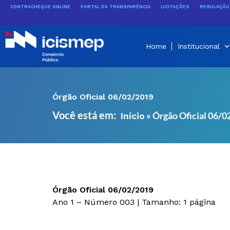
Ir
CONTRACHEQUE ONLINE
PORTAL DA TRANSPARÊNCIA
LICITAÇÕES
REGULAÇÃO 
para
o
conteúdo
Home
Institucional
Órgão Oficial 06/02/2019
Você está em:
»
Órgão Oficial 06/
Início
Órgão Oficial 06/02/2019
Ano 1 – Número 003 | Tamanho: 1 página