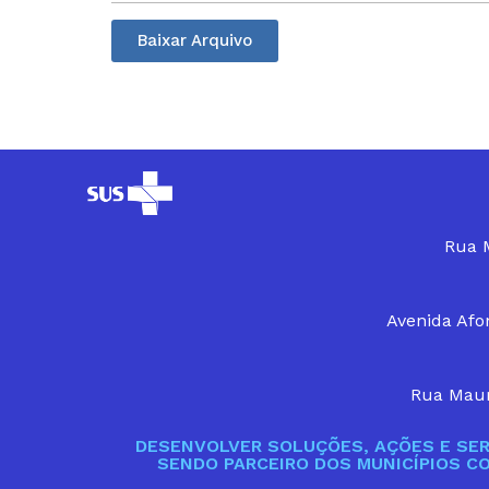
Baixar Arquivo
Rua M
Avenida Afon
Rua Maur
DESENVOLVER SOLUÇÕES, AÇÕES E SER
SENDO PARCEIRO DOS MUNICÍPIOS C