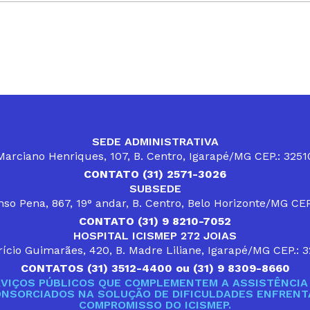
SEDE ADMINISTRATIVA
arciano Henriques, 107, B. Centro, Igarapé/MG CEP.: 325
CONTATO (31) 2571-3026
SUBSEDE
so Pena, 867, 19° andar, B. Centro, Belo Horizonte/MG CE
CONTATO (31) 9 8210-7052
HOSPITAL ICISMEP 272 JOIAS
ício Guimarães, 420, B. Madre Liliane, Igarapé/MG CEP.: 
CONTATOS (31) 3512-4400 ou (31) 9 8309-8660
VIÇOS PÚBLICOS QUE COMPLEMENTEM A ASSISTÊNCIA 
ONSORCIADOS NA SOLUÇÃO DE DIFICULDADES ENFRENTA
COMPROMISSO DO ICISMEP.