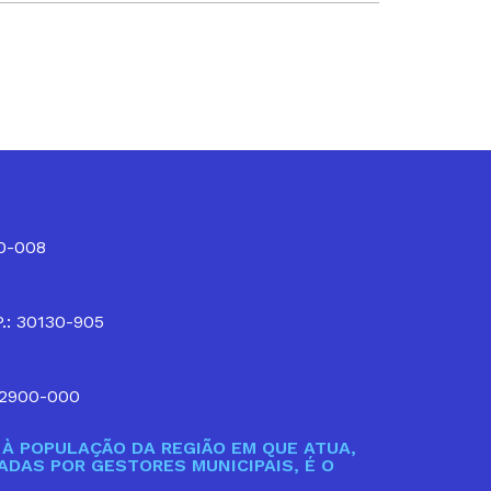
10-008
P.: 30130-905
32900-000
À POPULAÇÃO DA REGIÃO EM QUE ATUA,
DAS POR GESTORES MUNICIPAIS, É O