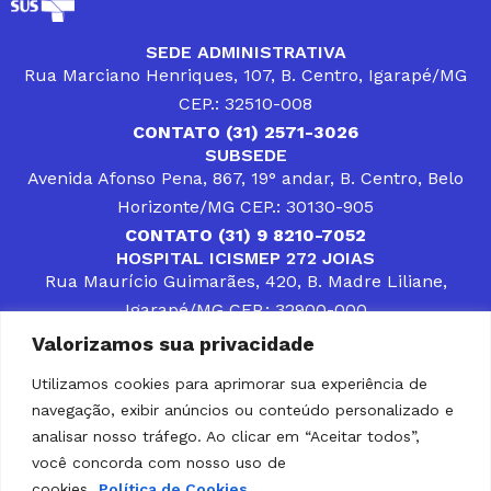
SEDE ADMINISTRATIVA
Rua Marciano Henriques, 107, B. Centro, Igarapé/MG
CEP.: 32510-008
CONTATO (31) 2571-3026
SUBSEDE
Avenida Afonso Pena, 867, 19° andar, B. Centro, Belo
Horizonte/MG CEP.: 30130-905
CONTATO (31) 9 8210-7052
HOSPITAL ICISMEP 272 JOIAS
Rua Maurício Guimarães, 420, B. Madre Liliane,
Igarapé/MG CEP.: 32900-000
CONTATOS (31) 3512-4400 ou (31) 9 8309-8660
Valorizamos sua privacidade
DESENVOLVER SOLUÇÕES, AÇÕES E SERVIÇOS
PÚBLICOS QUE COMPLEMENTEM A ASSISTÊNCIA À
Utilizamos cookies para aprimorar sua experiência de
POPULAÇÃO DA REGIÃO EM QUE ATUA, SENDO
navegação, exibir anúncios ou conteúdo personalizado e
PARCEIRO DOS MUNICÍPIOS CONSORCIADOS NA
SOLUÇÃO DE DIFICULDADES ENFRENTADAS POR
analisar nosso tráfego. Ao clicar em “Aceitar todos”,
GESTORES MUNICIPAIS, É O COMPROMISSO DO
você concorda com nosso uso de
ICISMEP.
cookies.
Política de Cookies