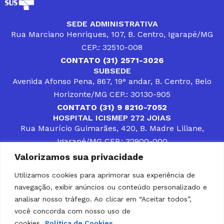
SEDE ADMINISTRATIVA
Rua Marciano Henriques, 107, B. Centro, Igarapé/MG
CEP.: 32510-008
CONTATO (31) 2571-3026
SUBSEDE
Avenida Afonso Pena, 867, 19° andar, B. Centro, Belo
Horizonte/MG CEP.: 30130-905
CONTATO (31) 9 8210-7052
HOSPITAL ICISMEP 272 JOIAS
Rua Maurício Guimarães, 420, B. Madre Liliane,
Igarapé/MG CEP.: 32900-000
CONTATOS (31) 3512-4400 ou (31) 9 8309-8660
Valorizamos sua privacidade
DESENVOLVER SOLUÇÕES, AÇÕES E SERVIÇOS
PÚBLICOS QUE COMPLEMENTEM A ASSISTÊNCIA À
Utilizamos cookies para aprimorar sua experiência de
POPULAÇÃO DA REGIÃO EM QUE ATUA, SENDO
navegação, exibir anúncios ou conteúdo personalizado e
PARCEIRO DOS MUNICÍPIOS CONSORCIADOS NA
SOLUÇÃO DE DIFICULDADES ENFRENTADAS POR
analisar nosso tráfego. Ao clicar em “Aceitar todos”,
GESTORES MUNICIPAIS, É O COMPROMISSO DO
você concorda com nosso uso de
ICISMEP.
cookies.
Política de Cookies