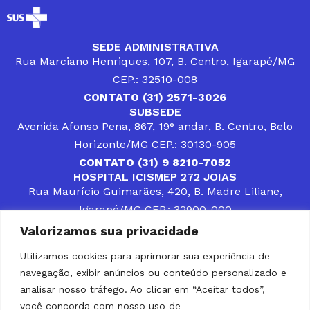
SEDE ADMINISTRATIVA
Rua Marciano Henriques, 107, B. Centro, Igarapé/MG
CEP.: 32510-008
CONTATO (31) 2571-3026
SUBSEDE
Avenida Afonso Pena, 867, 19° andar, B. Centro, Belo
Horizonte/MG CEP.: 30130-905
CONTATO (31) 9 8210-7052
HOSPITAL ICISMEP 272 JOIAS
Rua Maurício Guimarães, 420, B. Madre Liliane,
Igarapé/MG CEP.: 32900-000
CONTATOS (31) 3512-4400 ou (31) 9 8309-8660
Valorizamos sua privacidade
DESENVOLVER SOLUÇÕES, AÇÕES E SERVIÇOS
PÚBLICOS QUE COMPLEMENTEM A ASSISTÊNCIA À
Utilizamos cookies para aprimorar sua experiência de
POPULAÇÃO DA REGIÃO EM QUE ATUA, SENDO
navegação, exibir anúncios ou conteúdo personalizado e
PARCEIRO DOS MUNICÍPIOS CONSORCIADOS NA
SOLUÇÃO DE DIFICULDADES ENFRENTADAS POR
analisar nosso tráfego. Ao clicar em “Aceitar todos”,
GESTORES MUNICIPAIS, É O COMPROMISSO DO
você concorda com nosso uso de
ICISMEP.