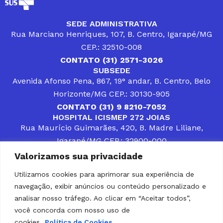
SEDE ADMINISTRATIVA
Rua Marciano Henriques, 107, B. Centro, Igarapé/MG
CEP.: 32510-008
CONTATO (31) 2571-3026
SUBSEDE
Avenida Afonso Pena, 867, 19° andar, B. Centro, Belo
Horizonte/MG CEP.: 30130-905
CONTATO (31) 9 8210-7052
HOSPITAL ICISMEP 272 JOIAS
Rua Maurício Guimarães, 420, B. Madre Liliane,
Igarapé/MG CEP.: 32900-000
CONTATOS (31) 3512-4400 ou (31) 9 8309-8660
Valorizamos sua privacidade
DESENVOLVER SOLUÇÕES, AÇÕES E SERVIÇOS
PÚBLICOS QUE COMPLEMENTEM A ASSISTÊNCIA À
Utilizamos cookies para aprimorar sua experiência de
POPULAÇÃO DA REGIÃO EM QUE ATUA, SENDO
navegação, exibir anúncios ou conteúdo personalizado e
PARCEIRO DOS MUNICÍPIOS CONSORCIADOS NA
SOLUÇÃO DE DIFICULDADES ENFRENTADAS POR
analisar nosso tráfego. Ao clicar em “Aceitar todos”,
GESTORES MUNICIPAIS, É O COMPROMISSO DO
você concorda com nosso uso de
ICISMEP.
cookies.
Política de Cookies