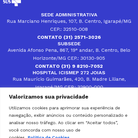
SEDE ADMINISTRATIVA
Rua Marciano Henriques, 107, B. Centro, Igarapé/MG
CEP.: 32510-008
CONTATO (31) 2571-3026
SUBSEDE
Avenida Afonso Pena, 867, 19° andar, B. Centro, Belo
Horizonte/MG CEP.: 30130-905
CONTATO (31) 9 8210-7052
HOSPITAL ICISMEP 272 JOIAS
Rua Maurício Guimarães, 420, B. Madre Liliane,
Igarapé/MG CEP.: 32900-000
CONTATOS (31) 3512-4400 ou (31) 9 8309-8660
Valorizamos sua privacidade
DESENVOLVER SOLUÇÕES, AÇÕES E SERVIÇOS
PÚBLICOS QUE COMPLEMENTEM A ASSISTÊNCIA À
Utilizamos cookies para aprimorar sua experiência de
POPULAÇÃO DA REGIÃO EM QUE ATUA, SENDO
navegação, exibir anúncios ou conteúdo personalizado e
PARCEIRO DOS MUNICÍPIOS CONSORCIADOS NA
SOLUÇÃO DE DIFICULDADES ENFRENTADAS POR
analisar nosso tráfego. Ao clicar em “Aceitar todos”,
GESTORES MUNICIPAIS, É O COMPROMISSO DO
você concorda com nosso uso de
ICISMEP.
cookies.
Política de Cookies