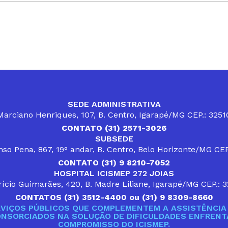
SEDE ADMINISTRATIVA
arciano Henriques, 107, B. Centro, Igarapé/MG CEP.: 325
CONTATO (31) 2571-3026
SUBSEDE
so Pena, 867, 19° andar, B. Centro, Belo Horizonte/MG CE
CONTATO (31) 9 8210-7052
HOSPITAL ICISMEP 272 JOIAS
ício Guimarães, 420, B. Madre Liliane, Igarapé/MG CEP.: 
CONTATOS (31) 3512-4400 ou (31) 9 8309-8660
VIÇOS PÚBLICOS QUE COMPLEMENTEM A ASSISTÊNCIA 
ONSORCIADOS NA SOLUÇÃO DE DIFICULDADES ENFRENTA
COMPROMISSO DO ICISMEP.