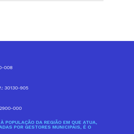
10-008
P.: 30130-905
32900-000
À POPULAÇÃO DA REGIÃO EM QUE ATUA,
DAS POR GESTORES MUNICIPAIS, É O