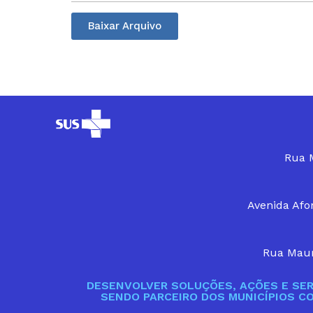
Baixar Arquivo
Rua M
Avenida Afon
Rua Maur
DESENVOLVER SOLUÇÕES, AÇÕES E SER
SENDO PARCEIRO DOS MUNICÍPIOS C