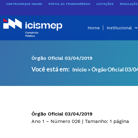
Ir
CONTRACHEQUE ONLINE
PORTAL DA TRANSPARÊNCIA
LICITAÇÕES
REGULAÇÃO 
para
o
conteúdo
Home
Institucional
Órgão Oficial 03/04/2019
Você está em:
»
Órgão Oficial 03/
Início
Órgão Oficial 03/04/2019
Ano 1 – Número 026 | Tamanho: 1 página