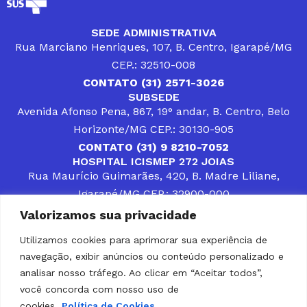
SEDE ADMINISTRATIVA
Rua Marciano Henriques, 107, B. Centro, Igarapé/MG
CEP.: 32510-008
CONTATO (31) 2571-3026
SUBSEDE
Avenida Afonso Pena, 867, 19° andar, B. Centro, Belo
Horizonte/MG CEP.: 30130-905
CONTATO (31) 9 8210-7052
HOSPITAL ICISMEP 272 JOIAS
Rua Maurício Guimarães, 420, B. Madre Liliane,
Igarapé/MG CEP.: 32900-000
CONTATOS (31) 3512-4400 ou (31) 9 8309-8660
Valorizamos sua privacidade
DESENVOLVER SOLUÇÕES, AÇÕES E SERVIÇOS
PÚBLICOS QUE COMPLEMENTEM A ASSISTÊNCIA À
Utilizamos cookies para aprimorar sua experiência de
POPULAÇÃO DA REGIÃO EM QUE ATUA, SENDO
navegação, exibir anúncios ou conteúdo personalizado e
PARCEIRO DOS MUNICÍPIOS CONSORCIADOS NA
SOLUÇÃO DE DIFICULDADES ENFRENTADAS POR
analisar nosso tráfego. Ao clicar em “Aceitar todos”,
GESTORES MUNICIPAIS, É O COMPROMISSO DO
você concorda com nosso uso de
ICISMEP.
cookies.
Política de Cookies