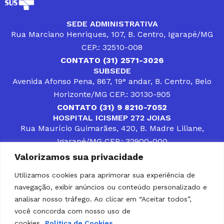
SEDE ADMINISTRATIVA
Rua Marciano Henriques, 107, B. Centro, Igarapé/MG
CEP.: 32510-008
CONTATO (31) 2571-3026
SUBSEDE
Avenida Afonso Pena, 867, 19° andar, B. Centro, Belo
Horizonte/MG CEP.: 30130-905
CONTATO (31) 9 8210-7052
HOSPITAL ICISMEP 272 JOIAS
Rua Maurício Guimarães, 420, B. Madre Liliane,
Igarapé/MG CEP.: 32900-000
CONTATOS (31) 3512-4400 ou (31) 9 8309-8660
Valorizamos sua privacidade
DESENVOLVER SOLUÇÕES, AÇÕES E SERVIÇOS
PÚBLICOS QUE COMPLEMENTEM A ASSISTÊNCIA À
Utilizamos cookies para aprimorar sua experiência de
POPULAÇÃO DA REGIÃO EM QUE ATUA, SENDO
navegação, exibir anúncios ou conteúdo personalizado e
PARCEIRO DOS MUNICÍPIOS CONSORCIADOS NA
SOLUÇÃO DE DIFICULDADES ENFRENTADAS POR
analisar nosso tráfego. Ao clicar em “Aceitar todos”,
GESTORES MUNICIPAIS, É O COMPROMISSO DO
você concorda com nosso uso de
ICISMEP.
cookies.
Política de Cookies