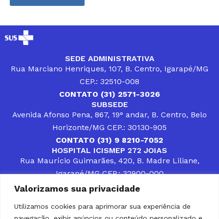
SEDE ADMINISTRATIVA
Rua Marciano Henriques, 107, B. Centro, Igarapé/MG
CEP.: 32510-008
CONTATO (31) 2571-3026
SUBSEDE
Avenida Afonso Pena, 867, 19° andar, B. Centro, Belo
Horizonte/MG CEP.: 30130-905
CONTATO (31) 9 8210-7052
HOSPITAL ICISMEP 272 JOIAS
Rua Maurício Guimarães, 420, B. Madre Liliane,
Igarapé/MG CEP.: 32900-000
CONTATOS (31) 3512-4400 ou (31) 9 8309-8660
Valorizamos sua privacidade
DESENVOLVER SOLUÇÕES, AÇÕES E SERVIÇOS
PÚBLICOS QUE COMPLEMENTEM A ASSISTÊNCIA À
Utilizamos cookies para aprimorar sua experiência de
POPULAÇÃO DA REGIÃO EM QUE ATUA, SENDO
navegação, exibir anúncios ou conteúdo personalizado e