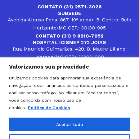
CONTATO (31) 2571-3026
SUBSEDE
Avenida Afonso Pena, 867, 19° andar, B. Centro, Belo
Horizonte/MG CEP.: 30130-905
CONTATO (31) 9 8210-7052
HOSPITAL ICISMEP 272 JOIAS
Rua Maurício Guimarães, 420, B. Madre Liliane,
Igarapé/MG CEP.: 32900-000
CONTATOS (31) 3512-4400 ou (31) 9 8309-8660
Valorizamos sua privacidade
DESENVOLVER SOLUÇÕES, AÇÕES E SERVIÇOS
PÚBLICOS QUE COMPLEMENTEM A ASSISTÊNCIA À
Utilizamos cookies para aprimorar sua experiência de
POPULAÇÃO DA REGIÃO EM QUE ATUA, SENDO
navegação, exibir anúncios ou conteúdo personalizado e
PARCEIRO DOS MUNICÍPIOS CONSORCIADOS NA
SOLUÇÃO DE DIFICULDADES ENFRENTADAS POR
analisar nosso tráfego. Ao clicar em “Aceitar todos”,
GESTORES MUNICIPAIS, É O COMPROMISSO DO
você concorda com nosso uso de
ICISMEP.
cookies.
Política de Cookies
Home
Institucional
Municípios
Soluções ICISMEP
Tabelas
Diário Oficial
Portal das Parcerias
Aceitar tudo
Portal da Integridade
LGPD