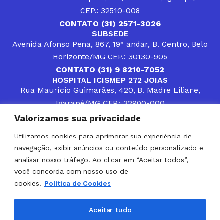
CEP.: 32510-008
CONTATO (31) 2571-3026
SUBSEDE
Avenida Afonso Pena, 867, 19° andar, B. Centro, Belo
Horizonte/MG CEP.: 30130-905
CONTATO (31) 9 8210-7052
HOSPITAL ICISMEP 272 JOIAS
Rua Maurício Guimarães, 420, B. Madre Liliane,
Igarapé/MG CEP.: 32900-000
CONTATOS (31) 3512-4400 ou (31) 9 8309-8660
Valorizamos sua privacidade
DESENVOLVER SOLUÇÕES, AÇÕES E SERVIÇOS
PÚBLICOS QUE COMPLEMENTEM A ASSISTÊNCIA À
Utilizamos cookies para aprimorar sua experiência de
POPULAÇÃO DA REGIÃO EM QUE ATUA, SENDO
navegação, exibir anúncios ou conteúdo personalizado e
PARCEIRO DOS MUNICÍPIOS CONSORCIADOS NA
SOLUÇÃO DE DIFICULDADES ENFRENTADAS POR
analisar nosso tráfego. Ao clicar em “Aceitar todos”,
GESTORES MUNICIPAIS, É O COMPROMISSO DO
você concorda com nosso uso de
ICISMEP.
cookies.
Política de Cookies
Home
Institucional
Municípios
Soluções ICISMEP
Tabelas
Diário Oficial
Portal das Parcerias
Aceitar tudo
Portal da Integridade
LGPD