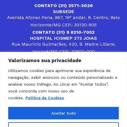
CONTATO (31) 2571-3026
SUBSEDE
Avenida Afonso Pena, 867, 19° andar, B. Centro, Belo
Horizonte/MG CEP.: 30130-905
CONTATO (31) 9 8210-7052
HOSPITAL ICISMEP 272 JOIAS
Rua Maurício Guimarães, 420, B. Madre Liliane,
Igarapé/MG CEP.: 32900-000
CONTATOS (31) 3512-4400 ou (31) 9 8309-8660
Valorizamos sua privacidade
DESENVOLVER SOLUÇÕES, AÇÕES E SERVIÇOS
PÚBLICOS QUE COMPLEMENTEM A ASSISTÊNCIA À
Utilizamos cookies para aprimorar sua experiência de
POPULAÇÃO DA REGIÃO EM QUE ATUA, SENDO
navegação, exibir anúncios ou conteúdo personalizado e
PARCEIRO DOS MUNICÍPIOS CONSORCIADOS NA
SOLUÇÃO DE DIFICULDADES ENFRENTADAS POR
analisar nosso tráfego. Ao clicar em “Aceitar todos”,
GESTORES MUNICIPAIS, É O COMPROMISSO DO
você concorda com nosso uso de
ICISMEP.
cookies.
Política de Cookies
Home
Institucional
Municípios
Soluções ICISMEP
Tabelas
Diário Oficial
Portal das Parcerias
Aceitar tudo
Portal da Integridade
LGPD