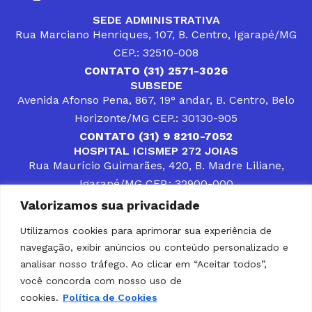
SEDE ADMINISTRATIVA
Rua Marciano Henriques, 107, B. Centro, Igarapé/MG
CEP.: 32510-008
CONTATO (31) 2571-3026
SUBSEDE
Avenida Afonso Pena, 867, 19° andar, B. Centro, Belo
Horizonte/MG CEP.: 30130-905
CONTATO (31) 9 8210-7052
HOSPITAL ICISMEP 272 JOIAS
Rua Maurício Guimarães, 420, B. Madre Liliane,
Igarapé/MG CEP.: 32900-000
CONTATOS (31) 3512-4400 ou (31) 9 8309-8660
Valorizamos sua privacidade
DESENVOLVER SOLUÇÕES, AÇÕES E SERVIÇOS
PÚBLICOS QUE COMPLEMENTEM A ASSISTÊNCIA À
Utilizamos cookies para aprimorar sua experiência de
POPULAÇÃO DA REGIÃO EM QUE ATUA, SENDO
navegação, exibir anúncios ou conteúdo personalizado e
PARCEIRO DOS MUNICÍPIOS CONSORCIADOS NA
SOLUÇÃO DE DIFICULDADES ENFRENTADAS POR
analisar nosso tráfego. Ao clicar em “Aceitar todos”,
GESTORES MUNICIPAIS, É O COMPROMISSO DO
você concorda com nosso uso de
ICISMEP.
cookies.
Política de Cookies
Home
Institucional
Municípios
Soluções ICISMEP