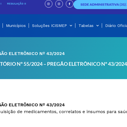
I
I
F
n
n
a
I
REGULAÇÃO II
SEDE ADMINISTRATIVA (31) 
s
s
c
t
t
e
a
a
b
g
g
o
r
r
o
a
a
k
m
m
-
f
Municípios
Soluções ICISMEP
Tabelas
Diário Ofici
GÃO ELETRÔNICO Nº 43/2024
TÓRIO Nº 55/2024 – PREGÃO ELETRÔNICO Nº 43/2024
GÃO ELETRÔNICO Nº 43/2024
aquisição de medicamentos, correlatos e insumos para sa