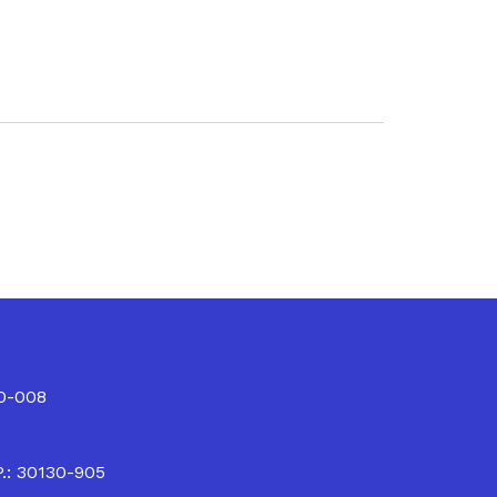
10-008
P.: 30130-905