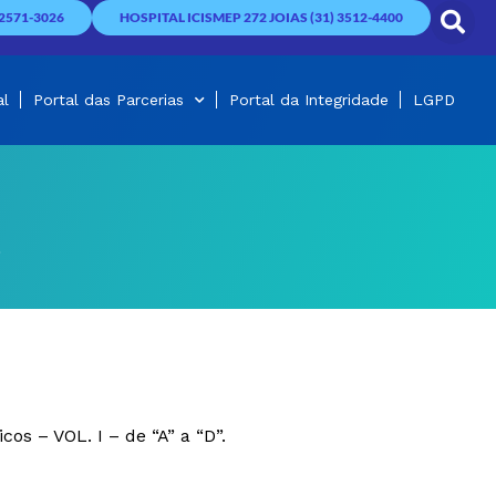
2571-3026
HOSPITAL ICISMEP 272 JOIAS (31) 3512-4400
al
Portal das Parcerias
Portal da Integridade
LGPD
s – VOL. I – de “A” a “D”.