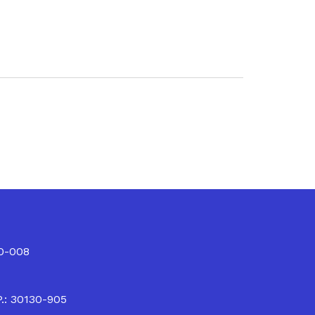
10-008
P.: 30130-905