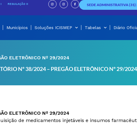
I
I
F
n
n
a
I
REGULAÇÃO II
SEDE ADMINISTRATIVA (31) 
s
s
c
t
t
e
a
a
b
g
g
o
r
r
o
a
a
k
m
m
-
f
Municípios
Soluções ICISMEP
Tabelas
Diário Ofici
GÃO ELETRÔNICO Nº 29/2024
TÓRIO Nº 38/2024 – PREGÃO ELETRÔNICO Nº 29/2024
GÃO ELETRÔNICO Nº 29/2024
uisição de medicamentos injetáveis e insumos farmacêutico