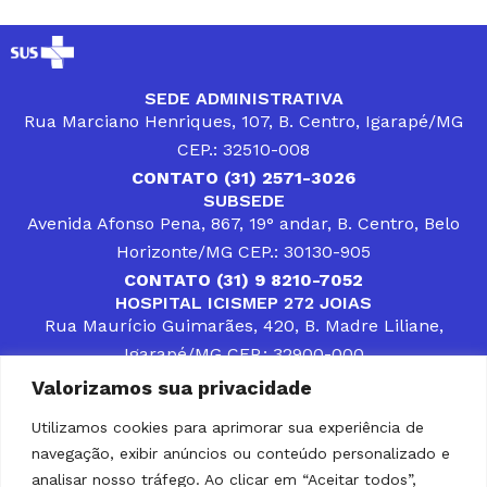
SEDE ADMINISTRATIVA
Rua Marciano Henriques, 107, B. Centro, Igarapé/MG
CEP.: 32510-008
CONTATO (31) 2571-3026
SUBSEDE
Avenida Afonso Pena, 867, 19° andar, B. Centro, Belo
Horizonte/MG CEP.: 30130-905
CONTATO (31) 9 8210-7052
HOSPITAL ICISMEP 272 JOIAS
Rua Maurício Guimarães, 420, B. Madre Liliane,
Igarapé/MG CEP.: 32900-000
CONTATOS (31) 3512-4400 ou (31) 9 8309-8660
Valorizamos sua privacidade
DESENVOLVER SOLUÇÕES, AÇÕES E SERVIÇOS
PÚBLICOS QUE COMPLEMENTEM A ASSISTÊNCIA À
Utilizamos cookies para aprimorar sua experiência de
POPULAÇÃO DA REGIÃO EM QUE ATUA, SENDO
navegação, exibir anúncios ou conteúdo personalizado e
PARCEIRO DOS MUNICÍPIOS CONSORCIADOS NA
SOLUÇÃO DE DIFICULDADES ENFRENTADAS POR
analisar nosso tráfego. Ao clicar em “Aceitar todos”,