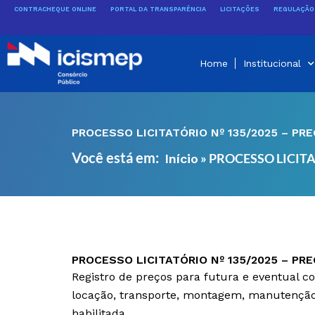
Ir
CONTRACHEQUE ONLINE
PORTAL DA TRANSPARÊNCIA
LICITAÇÕES
REGULAÇÃO 
para
o
conteúdo
Home
Institucional
PROCESSO LICITATÓRIO Nº 135/2025 – PR
Você está em:
»
PROCESSO LICITA
Início
PROCESSO LICITATÓRIO Nº 135/2025 – PR
Registro de preços para futura e eventual 
locação, transporte, montagem, manutenção 
habilitada.