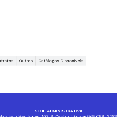
tratos
Outros
Catálogos Disponíveis
SEDE ADMINISTRATIVA
arciano Henriques, 107, B. Centro, Igarapé/MG CEP.: 325