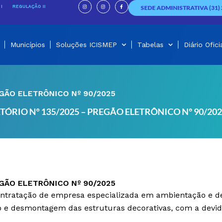
I
I
F
n
n
a
I
REGULAÇÃO II
SEDE ADMINISTRATIVA (31) 
s
s
c
t
t
e
a
a
b
g
g
o
r
r
o
a
a
k
m
m
-
f
Municípios
Soluções ICISMEP
Tabelas
Diário Ofici
EGÃO ELETRÔNICO Nº 90/2025
TÓRIO Nº 135/2025 – PREGÃO ELETRÔNICO Nº 90/20
EGÃO ELETRÔNICO Nº 90/2025
contratação de empresa especializada em ambientação e 
e desmontagem das estruturas decorativas, com a devida