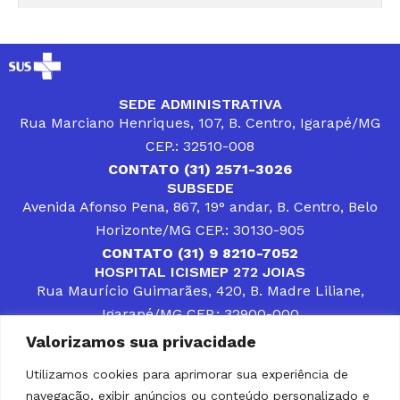
SEDE ADMINISTRATIVA
Rua Marciano Henriques, 107, B. Centro, Igarapé/MG
CEP.: 32510-008
CONTATO (31) 2571-3026
SUBSEDE
Avenida Afonso Pena, 867, 19° andar, B. Centro, Belo
Horizonte/MG CEP.: 30130-905
CONTATO (31) 9 8210-7052
HOSPITAL ICISMEP 272 JOIAS
Rua Maurício Guimarães, 420, B. Madre Liliane,
Igarapé/MG CEP.: 32900-000
CONTATOS (31) 3512-4400 ou (31) 9 8309-8660
Valorizamos sua privacidade
DESENVOLVER SOLUÇÕES, AÇÕES E SERVIÇOS
PÚBLICOS QUE COMPLEMENTEM A ASSISTÊNCIA À
Utilizamos cookies para aprimorar sua experiência de
POPULAÇÃO DA REGIÃO EM QUE ATUA, SENDO
navegação, exibir anúncios ou conteúdo personalizado e
PARCEIRO DOS MUNICÍPIOS CONSORCIADOS NA