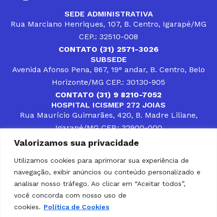
SEDE ADMINISTRATIVA
Rua Marciano Henriques, 107, B. Centro, Igarapé/MG
CEP.: 32510-008
CONTATO (31) 2571-3026
SUBSEDE
Avenida Afonso Pena, 867, 19° andar, B. Centro, Belo
Horizonte/MG CEP.: 30130-905
CONTATO (31) 9 8210-7052
HOSPITAL ICISMEP 272 JOIAS
Rua Maurício Guimarães, 420, B. Madre Liliane,
Igarapé/MG CEP.: 32900-000
CONTATOS (31) 3512-4400 ou (31) 9 8309-8660
Valorizamos sua privacidade
DESENVOLVER SOLUÇÕES, AÇÕES E SERVIÇOS
PÚBLICOS QUE COMPLEMENTEM A ASSISTÊNCIA À
Utilizamos cookies para aprimorar sua experiência de
POPULAÇÃO DA REGIÃO EM QUE ATUA, SENDO
navegação, exibir anúncios ou conteúdo personalizado e
PARCEIRO DOS MUNICÍPIOS CONSORCIADOS NA
SOLUÇÃO DE DIFICULDADES ENFRENTADAS POR
analisar nosso tráfego. Ao clicar em “Aceitar todos”,
GESTORES MUNICIPAIS, É O COMPROMISSO DO
você concorda com nosso uso de
ICISMEP.
cookies.
Política de Cookies
Home
Institucional
Municípios
Soluções ICISMEP