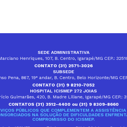
SEDE ADMINISTRATIVA
arciano Henriques, 107, B. Centro, Igarapé/MG CEP.: 325
CONTATO (31) 2571-3026
SUBSEDE
so Pena, 867, 19° andar, B. Centro, Belo Horizonte/MG CE
CONTATO (31) 9 8210-7052
HOSPITAL ICISMEP 272 JOIAS
ício Guimarães, 420, B. Madre Liliane, Igarapé/MG CEP.: 
CONTATOS (31) 3512-4400 ou (31) 9 8309-8660
VIÇOS PÚBLICOS QUE COMPLEMENTEM A ASSISTÊNCIA 
ONSORCIADOS NA SOLUÇÃO DE DIFICULDADES ENFRENTA
COMPROMISSO DO ICISMEP.