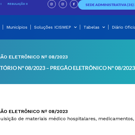
I
I
F
n
n
a
I
REGULAÇÃO II
SEDE ADMINISTRATIVA (31) 
s
s
c
t
t
e
a
a
b
g
g
o
r
r
o
a
a
k
m
m
-
f
Municípios
Soluções ICISMEP
Tabelas
Diário Ofici
GÃO ELETRÔNICO Nº 08/2023
TÓRIO Nº 08/2023 – PREGÃO ELETRÔNICO Nº 08/2023
GÃO ELETRÔNICO Nº 08/2023
aquisição de materiais médico hospitalares, medicamentos