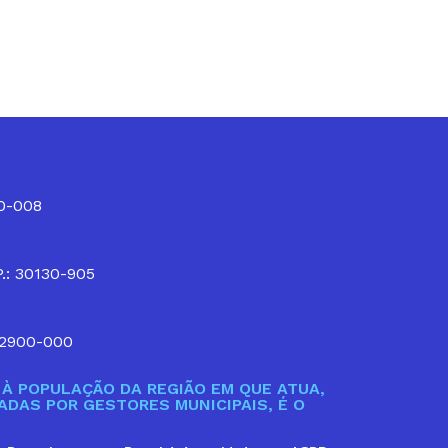
10-008
P.: 30130-905
32900-000
À POPULAÇÃO DA REGIÃO EM QUE ATUA,
DAS POR GESTORES MUNICIPAIS, É O