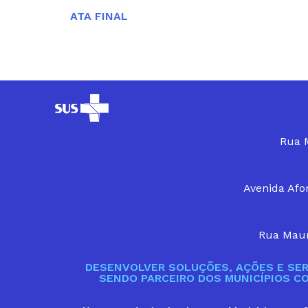
ATA FINAL
Rua M
Avenida Afon
Rua Maur
DESENVOLVER SOLUÇÕES, AÇÕES E SER
SENDO PARCEIRO DOS MUNICÍPIOS C