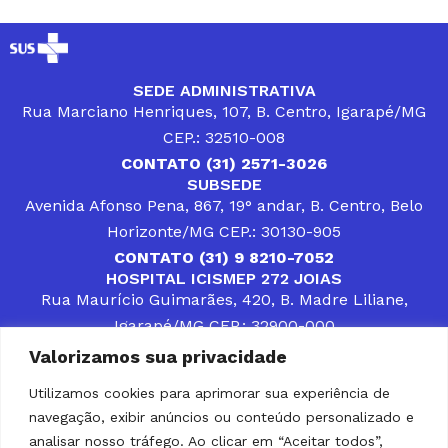
SEDE ADMINISTRATIVA
Rua Marciano Henriques, 107, B. Centro, Igarapé/MG
CEP.: 32510-008
CONTATO (31) 2571-3026
SUBSEDE
Avenida Afonso Pena, 867, 19° andar, B. Centro, Belo
Horizonte/MG CEP.: 30130-905
CONTATO (31) 9 8210-7052
HOSPITAL ICISMEP 272 JOIAS
Rua Maurício Guimarães, 420, B. Madre Liliane,
Igarapé/MG CEP.: 32900-000
CONTATOS (31) 3512-4400 ou (31) 9 8309-8660
Valorizamos sua privacidade
DESENVOLVER SOLUÇÕES, AÇÕES E SERVIÇOS
PÚBLICOS QUE COMPLEMENTEM A ASSISTÊNCIA À
Utilizamos cookies para aprimorar sua experiência de
POPULAÇÃO DA REGIÃO EM QUE ATUA, SENDO
navegação, exibir anúncios ou conteúdo personalizado e
PARCEIRO DOS MUNICÍPIOS CONSORCIADOS NA
SOLUÇÃO DE DIFICULDADES ENFRENTADAS POR
analisar nosso tráfego. Ao clicar em “Aceitar todos”,