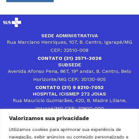
SEDE ADMINISTRATIVA
Rua Marciano Henriques, 107, B. Centro, Igarapé/MG
CEP.: 32510-008
CONTATO (31) 2571-3026
SUBSEDE
Avenida Afonso Pena, 867, 19° andar, B. Centro, Belo
Horizonte/MG CEP.: 30130-905
CONTATO (31) 9 8210-7052
HOSPITAL ICISMEP 272 JOIAS
Rua Maurício Guimarães, 420, B. Madre Liliane,
Igarapé/MG CEP.: 32900-000
CONTATOS (31) 3512-4400 ou (31) 9 8309-8660
Valorizamos sua privacidade
DESENVOLVER SOLUÇÕES, AÇÕES E SERVIÇOS
PÚBLICOS QUE COMPLEMENTEM A ASSISTÊNCIA À
Utilizamos cookies para aprimorar sua experiência de
POPULAÇÃO DA REGIÃO EM QUE ATUA, SENDO
navegação, exibir anúncios ou conteúdo personalizado e
PARCEIRO DOS MUNICÍPIOS CONSORCIADOS NA