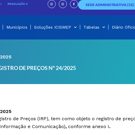
I
I
F
n
n
a
I
REGULAÇÃO II
SEDE ADMINISTRATIVA (31) 
s
s
c
t
t
e
a
a
b
g
g
o
r
r
o
a
a
k
m
m
-
f
Municípios
Soluções ICISMEP
Tabelas
Diário Ofici
/2025
ISTRO DE PREÇOS Nº 24/2025
/2025
stro de Preços (IRP), tem como objeto o registro de preço
 Informação e Comunicação)
,
conforme anexo I
.