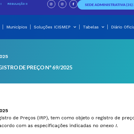
I
I
F
n
n
a
I
REGULAÇÃO II
SEDE ADMINISTRATIVA (31) 
s
s
c
t
t
e
a
a
b
g
g
o
r
r
o
a
a
k
m
m
-
f
Municípios
Soluções ICISMEP
Tabelas
Diário Ofici
025
ISTRO DE PREÇO Nº 69/2025
025
stro de Preços (IRP), tem como objeto o registro de preço
 acordo com as especificações indicadas no
anexo I.