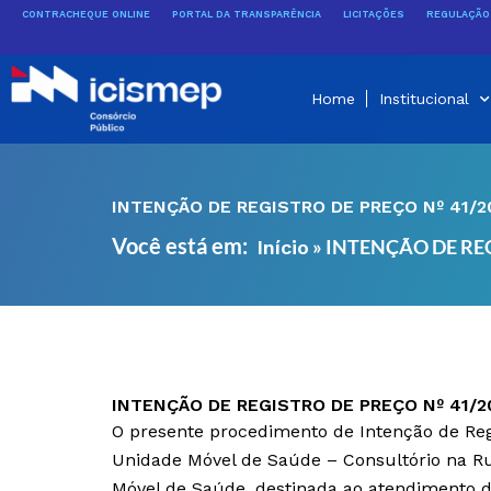
Ir
CONTRACHEQUE ONLINE
PORTAL DA TRANSPARÊNCIA
LICITAÇÕES
REGULAÇÃO 
para
o
conteúdo
Home
Institucional
INTENÇÃO DE REGISTRO DE PREÇO Nº 41/2
Você está em:
»
INTENÇÃO DE REG
Início
INTENÇÃO DE REGISTRO DE PREÇO Nº 41/2
O presente procedimento de Intenção de Regi
Unidade Móvel de Saúde – Consultório na Rua
Móvel de Saúde, destinada ao atendimento 