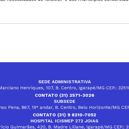
SEDE ADMINISTRATIVA
arciano Henriques, 107, B. Centro, Igarapé/MG CEP.: 325
CONTATO (31) 2571-3026
SUBSEDE
so Pena, 867, 19° andar, B. Centro, Belo Horizonte/MG CE
CONTATO (31) 9 8210-7052
HOSPITAL ICISMEP 272 JOIAS
ício Guimarães, 420, B. Madre Liliane, Igarapé/MG CEP.: 