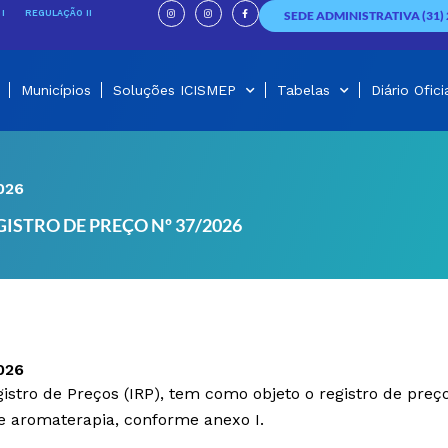
I
I
F
n
n
a
I
REGULAÇÃO II
SEDE ADMINISTRATIVA (31) 
s
s
c
t
t
e
a
a
b
g
g
o
r
r
o
a
a
k
m
m
-
f
Municípios
Soluções ICISMEP
Tabelas
Diário Ofici
026
ISTRO DE PREÇO Nº 37/2026
026
stro de Preços (IRP), tem como objeto o registro de preço
e aromaterapia, conforme anexo I.