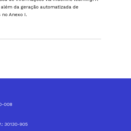
o, além da geração automatizada de
 no Anexo I.
10-008
P.: 30130-905