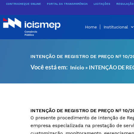
Ir
CONTRACHEQUE ONLINE
PORTAL DA TRANSPARÊNCIA
LICITAÇÕES
REGULAÇÃO 
para
o
conteúdo
Home
Institucional
INTENÇÃO DE REGISTRO DE PREÇO Nº 10/2
Você está em:
»
INTENÇÃO DE REG
Início
INTENÇÃO DE REGISTRO DE PREÇO Nº 10/2
O presente procedimento de Intenção de Regi
empresa especializada na prestação de ser
customização, monitoramento, gerenciamento