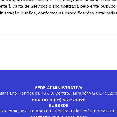
ente à Carta de Serviços disponibilizada pelo ente públic
inistração pública, conforme as especificações detalhadas
SEDE ADMINISTRATIVA
arciano Henriques, 107, B. Centro, Igarapé/MG CEP.: 325
CONTATO (31) 2571-3026
SUBSEDE
so Pena, 867, 19° andar, B. Centro, Belo Horizonte/MG CE