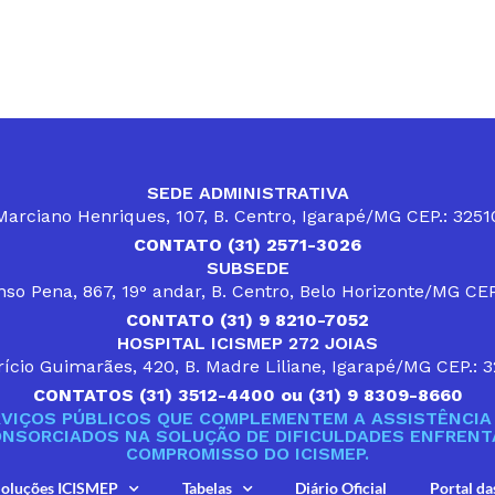
SEDE ADMINISTRATIVA
arciano Henriques, 107, B. Centro, Igarapé/MG CEP.: 325
CONTATO (31) 2571-3026
SUBSEDE
so Pena, 867, 19° andar, B. Centro, Belo Horizonte/MG CE
CONTATO (31) 9 8210-7052
HOSPITAL ICISMEP 272 JOIAS
ício Guimarães, 420, B. Madre Liliane, Igarapé/MG CEP.: 
CONTATOS (31) 3512-4400 ou (31) 9 8309-8660
VIÇOS PÚBLICOS QUE COMPLEMENTEM A ASSISTÊNCIA 
ONSORCIADOS NA SOLUÇÃO DE DIFICULDADES ENFRENTA
COMPROMISSO DO ICISMEP.
oluções ICISMEP
Tabelas
Diário Oficial
Portal da