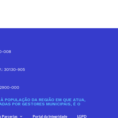
10-008
P.: 30130-905
32900-000
À POPULAÇÃO DA REGIÃO EM QUE ATUA,
DAS POR GESTORES MUNICIPAIS, É O
s Parcerias
Portal da Integridade
LGPD