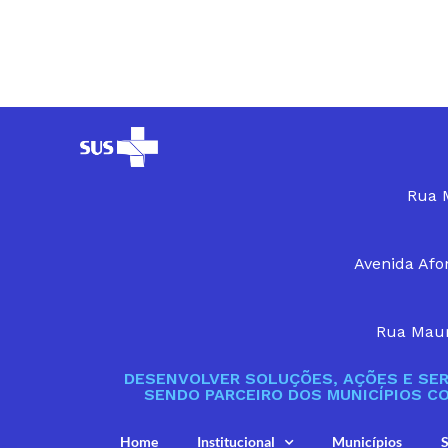
Rua M
Avenida Afon
Rua Maur
DESENVOLVER SOLUÇÕES, AÇÕES E SER
SENDO PARCEIRO DOS MUNICÍPIOS C
Home
Institucional
Municípios
S