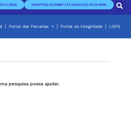
2571-3026
HOSPITAL ICISMEP 272 JOIAS (31) 3512-4400
al
Portal das Parcerias
Portal da Integridade
LGPD
ma pesquisa possa ajudar.