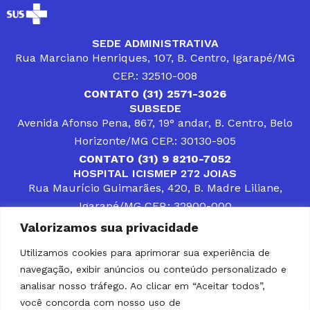
SEDE ADMINISTRATIVA
Rua Marciano Henriques, 107, B. Centro, Igarapé/MG
CEP.: 32510-008
CONTATO (31) 2571-3026
SUBSEDE
Avenida Afonso Pena, 867, 19° andar, B. Centro, Belo
Horizonte/MG CEP.: 30130-905
CONTATO (31) 9 8210-7052
HOSPITAL ICISMEP 272 JOIAS
Rua Maurício Guimarães, 420, B. Madre Liliane,
Igarapé/MG CEP.: 32900-000
CONTATOS (31) 3512-4400 ou (31) 9 8309-8660
Valorizamos sua privacidade
DESENVOLVER SOLUÇÕES, AÇÕES E SERVIÇOS
PÚBLICOS QUE COMPLEMENTEM A ASSISTÊNCIA À
Utilizamos cookies para aprimorar sua experiência de
POPULAÇÃO DA REGIÃO EM QUE ATUA, SENDO
navegação, exibir anúncios ou conteúdo personalizado e
PARCEIRO DOS MUNICÍPIOS CONSORCIADOS NA
SOLUÇÃO DE DIFICULDADES ENFRENTADAS POR
analisar nosso tráfego. Ao clicar em “Aceitar todos”,
GESTORES MUNICIPAIS, É O COMPROMISSO DO
você concorda com nosso uso de
ICISMEP.