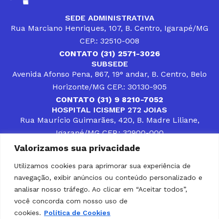
SEDE ADMINISTRATIVA
Rua Marciano Henriques, 107, B. Centro, Igarapé/MG
CEP.: 32510-008
CONTATO (31) 2571-3026
SUBSEDE
Avenida Afonso Pena, 867, 19° andar, B. Centro, Belo
Horizonte/MG CEP.: 30130-905
CONTATO (31) 9 8210-7052
HOSPITAL ICISMEP 272 JOIAS
Rua Maurício Guimarães, 420, B. Madre Liliane,
Igarapé/MG CEP.: 32900-000
CONTATOS (31) 3512-4400 ou (31) 9 8309-8660
Valorizamos sua privacidade
DESENVOLVER SOLUÇÕES, AÇÕES E SERVIÇOS
PÚBLICOS QUE COMPLEMENTEM A ASSISTÊNCIA À
Utilizamos cookies para aprimorar sua experiência de
POPULAÇÃO DA REGIÃO EM QUE ATUA, SENDO
navegação, exibir anúncios ou conteúdo personalizado e
PARCEIRO DOS MUNICÍPIOS CONSORCIADOS NA
SOLUÇÃO DE DIFICULDADES ENFRENTADAS POR
analisar nosso tráfego. Ao clicar em “Aceitar todos”,
GESTORES MUNICIPAIS, É O COMPROMISSO DO
você concorda com nosso uso de
ICISMEP.
cookies.
Política de Cookies
Home
Institucional
Municípios
Soluções ICISMEP