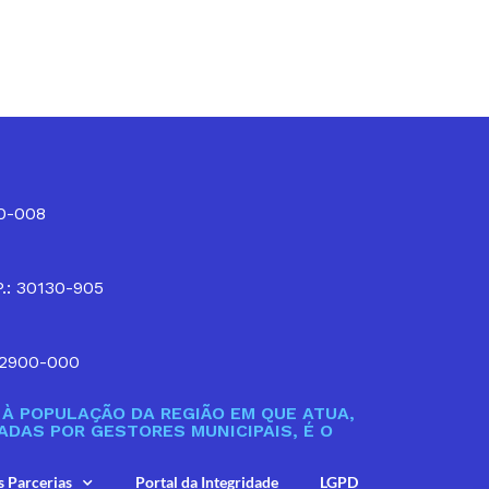
10-008
P.: 30130-905
32900-000
À POPULAÇÃO DA REGIÃO EM QUE ATUA,
DAS POR GESTORES MUNICIPAIS, É O
s Parcerias
Portal da Integridade
LGPD