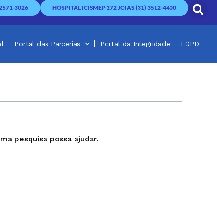
2571-3026
HOSPITAL ICISMEP 272 JOIAS (31) 3512-4400
al
Portal das Parcerias
Portal da Integridade
LGPD
ma pesquisa possa ajudar.