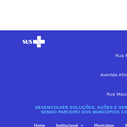
Rua M
Avenida Afon
Rua Maur
DESENVOLVER SOLUÇÕES, AÇÕES E SER
SENDO PARCEIRO DOS MUNICÍPIOS C
Home
Institucional
Municípios
S