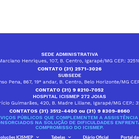
SEDE ADMINISTRATIVA
arciano Henriques, 107, B. Centro, Igarapé/MG CEP.: 325
CONTATO (31) 2571-3026
SUBSEDE
so Pena, 867, 19° andar, B. Centro, Belo Horizonte/MG CE
CONTATO (31) 9 8210-7052
HOSPITAL ICISMEP 272 JOIAS
ício Guimarães, 420, B. Madre Liliane, Igarapé/MG CEP.: 
CONTATOS (31) 3512-4400 ou (31) 9 8309-8660
VIÇOS PÚBLICOS QUE COMPLEMENTEM A ASSISTÊNCIA 
ONSORCIADOS NA SOLUÇÃO DE DIFICULDADES ENFRENTA
COMPROMISSO DO ICISMEP.
oluções ICISMEP
Tabelas
Diário Oficial
Portal da