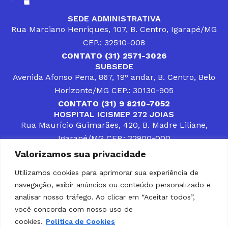
SEDE ADMINISTRATIVA
Rua Marciano Henriques, 107, B. Centro, Igarapé/MG
CEP.: 32510-008
CONTATO (31) 2571-3026
SUBSEDE
Avenida Afonso Pena, 867, 19° andar, B. Centro, Belo
Horizonte/MG CEP.: 30130-905
CONTATO (31) 9 8210-7052
HOSPITAL ICISMEP 272 JOIAS
Rua Maurício Guimarães, 420, B. Madre Liliane,
Igarapé/MG CEP.: 32900-000
CONTATOS (31) 3512-4400 ou (31) 9 8309-8660
Valorizamos sua privacidade
DESENVOLVER SOLUÇÕES, AÇÕES E SERVIÇOS
PÚBLICOS QUE COMPLEMENTEM A ASSISTÊNCIA À
Utilizamos cookies para aprimorar sua experiência de
POPULAÇÃO DA REGIÃO EM QUE ATUA, SENDO
navegação, exibir anúncios ou conteúdo personalizado e
PARCEIRO DOS MUNICÍPIOS CONSORCIADOS NA
SOLUÇÃO DE DIFICULDADES ENFRENTADAS POR
analisar nosso tráfego. Ao clicar em “Aceitar todos”,
GESTORES MUNICIPAIS, É O COMPROMISSO DO
você concorda com nosso uso de
ICISMEP.
cookies.
Política de Cookies
Home
Institucional
Municípios
Soluções ICISMEP