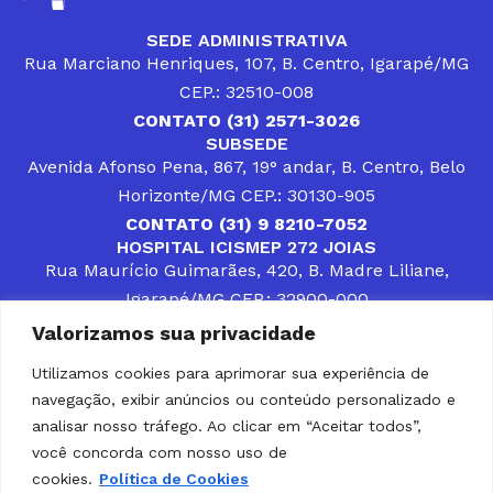
SEDE ADMINISTRATIVA
Rua Marciano Henriques, 107, B. Centro, Igarapé/MG
CEP.: 32510-008
CONTATO (31) 2571-3026
SUBSEDE
Avenida Afonso Pena, 867, 19° andar, B. Centro, Belo
Horizonte/MG CEP.: 30130-905
CONTATO (31) 9 8210-7052
HOSPITAL ICISMEP 272 JOIAS
Rua Maurício Guimarães, 420, B. Madre Liliane,
Igarapé/MG CEP.: 32900-000
CONTATOS (31) 3512-4400 ou (31) 9 8309-8660
Valorizamos sua privacidade
DESENVOLVER SOLUÇÕES, AÇÕES E SERVIÇOS
PÚBLICOS QUE COMPLEMENTEM A ASSISTÊNCIA À
Utilizamos cookies para aprimorar sua experiência de
POPULAÇÃO DA REGIÃO EM QUE ATUA, SENDO
navegação, exibir anúncios ou conteúdo personalizado e
PARCEIRO DOS MUNICÍPIOS CONSORCIADOS NA
SOLUÇÃO DE DIFICULDADES ENFRENTADAS POR
analisar nosso tráfego. Ao clicar em “Aceitar todos”,
GESTORES MUNICIPAIS, É O COMPROMISSO DO
você concorda com nosso uso de
ICISMEP.
cookies.
Política de Cookies
Home
Institucional
Municípios
Soluções ICISMEP